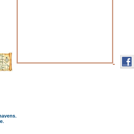
ehavens.
e.