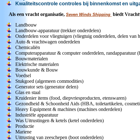
Kwaliteitscontrole controles bij binnenkomst en uit
Als een vracht organisatie,
biedt
Vracht
Seven Winds Shipping
Landbouw
Landbouw-apparatuur (trekker onderdelen)
Onderdelen voor vliegtuigen (vliegtuig onderdelen, delen van h
Auto & vrachtwagen onderdelen
Chemicaliën
Computerapparatuur & computer onderdelen, randapparatuur (
Bouwmaterialen
Elektrische materialen
Bouwkunde
&
Bouw
Voedsel
Stukgoed (algemeen commodities)
Generator sets (generator delen)
Glas en staal
Kruidenier items (food, diepvriesproducten, etenswaren)
Gezondheid
&
Schoonheid
Aids (HBA, toiletartikelen, cosmet
Heavy Equipment & machines (machines onderdelen)
Industriële apparatuur
Was Uitrustingen & ketels (ketel onderdelen)
Productie
Mariene
Uitrusting van zeeschepen
(boot onderdelen)